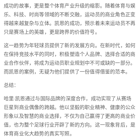
成功的故事，更是整个体育产业升级的缩影。随着体育与娱
乐、科技、时尚等领域的不断交融，运动员的商业角色正变
得越来越复杂与立体。凯恩的成功，预示着未来运动员不再
只是赛场上的英雄，更是跨界的价值符号。
这一趋势为年轻球员提供了新的发展方向。在新时代，如何
在保持竞技水平的同时，积极塑造个人品牌、选择合适的商
业合作伙伴，将成为运动员职业规划中不可或缺的一部分。
而凯恩的案例，无疑为他们提供了一份值得借鉴的范本。
总结：
哈里·凯恩通过与国际品牌的深度合作，成功实现了从赛场
巨星到商业偶像的跨越。他以坚毅的职业精神、健康的公众
形象以及智慧的商业选择，不仅为自己赢得了更高的商业价
值，也为整个足球行业开辟了新的方向。这一现象背后，是
体育商业化大趋势的真实写照。