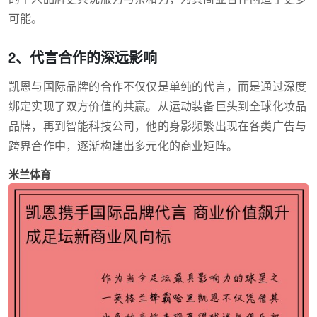
可能。
2、代言合作的深远影响
凯恩与国际品牌的合作不仅仅是单纯的代言，而是通过深度
绑定实现了双方价值的共赢。从运动装备巨头到全球化妆品
品牌，再到智能科技公司，他的身影频繁出现在各类广告与
跨界合作中，逐渐构建出多元化的商业矩阵。
米兰体育