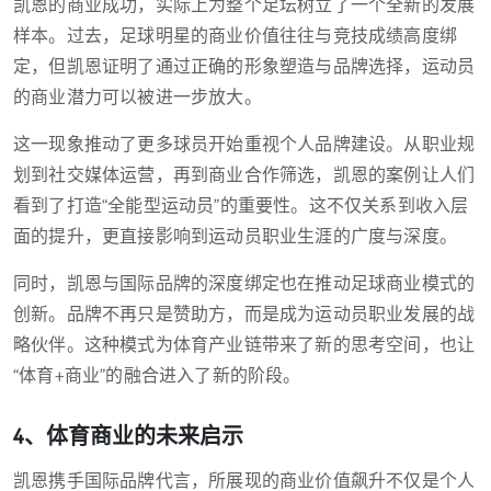
凯恩的商业成功，实际上为整个足坛树立了一个全新的发展
样本。过去，足球明星的商业价值往往与竞技成绩高度绑
定，但凯恩证明了通过正确的形象塑造与品牌选择，运动员
的商业潜力可以被进一步放大。
这一现象推动了更多球员开始重视个人品牌建设。从职业规
划到社交媒体运营，再到商业合作筛选，凯恩的案例让人们
看到了打造“全能型运动员”的重要性。这不仅关系到收入层
面的提升，更直接影响到运动员职业生涯的广度与深度。
同时，凯恩与国际品牌的深度绑定也在推动足球商业模式的
创新。品牌不再只是赞助方，而是成为运动员职业发展的战
略伙伴。这种模式为体育产业链带来了新的思考空间，也让
“体育+商业”的融合进入了新的阶段。
4、体育商业的未来启示
凯恩携手国际品牌代言，所展现的商业价值飙升不仅是个人