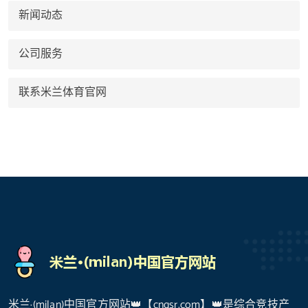
新闻动态
公司服务
联系米兰体育官网
米兰·(milan)中国官方网站👑【cngsr.com】👑是综合竞技产