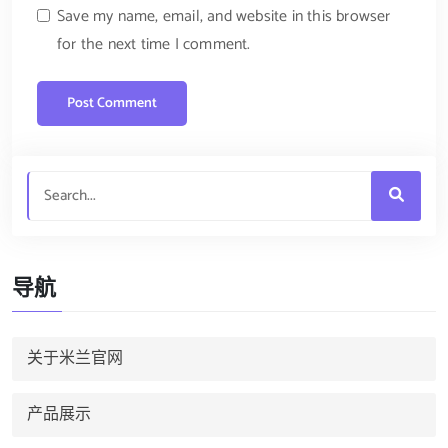
Save my name, email, and website in this browser
for the next time I comment.
导航
关于米兰官网
产品展示