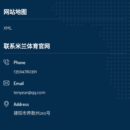
网站地图
XML
联系米兰体育官网
Phone
13594780391
Email
tenyear@qq.com
Address
建阳市养数州265号