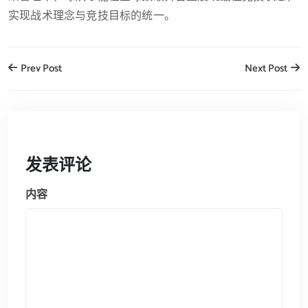
实现战术理念与竞技目标的统一。
Prev Post
Next Post
发表评论
内容