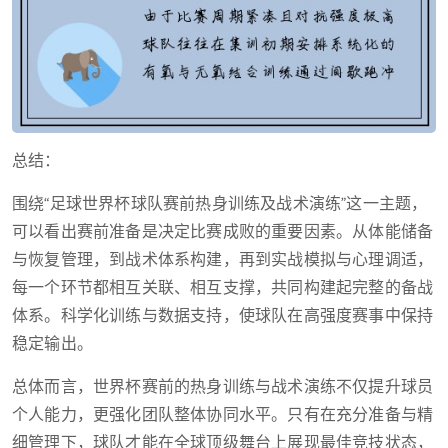
总结：
围绕“足球世界杯球队赛前热身训练及战术演练”这一主题，
可以看出赛前准备是决定比赛成败的重要因素。从体能储备
与恢复管理，到战术体系构建，再到实战模拟与心理调适，
每一个环节都相互关联、相互支撑，共同构建起完整的备战
体系。科学化训练与数据支持，使球队在高强度赛事中保持
稳定输出。
总体而言，世界杯赛前的热身训练与战术演练不仅提升球员
个人能力，更强化团队整体协同水平。只有在充分准备与精
细管理下，球队才能在全球顶级舞台上展现最佳竞技状态，