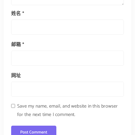
姓名
*
邮箱
*
网址
Save my name, email, and website in this browser
for the next time I comment.