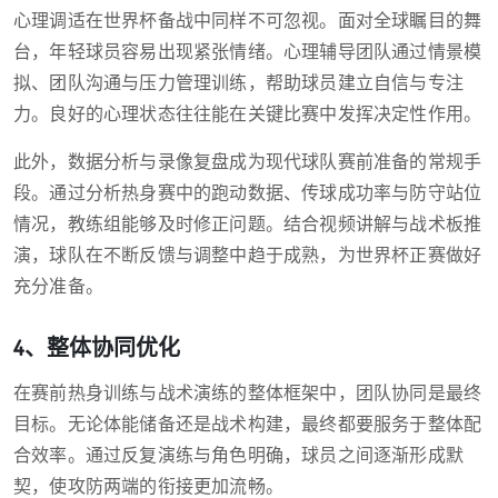
心理调适在世界杯备战中同样不可忽视。面对全球瞩目的舞
台，年轻球员容易出现紧张情绪。心理辅导团队通过情景模
拟、团队沟通与压力管理训练，帮助球员建立自信与专注
力。良好的心理状态往往能在关键比赛中发挥决定性作用。
此外，数据分析与录像复盘成为现代球队赛前准备的常规手
段。通过分析热身赛中的跑动数据、传球成功率与防守站位
情况，教练组能够及时修正问题。结合视频讲解与战术板推
演，球队在不断反馈与调整中趋于成熟，为世界杯正赛做好
充分准备。
4、整体协同优化
在赛前热身训练与战术演练的整体框架中，团队协同是最终
目标。无论体能储备还是战术构建，最终都要服务于整体配
合效率。通过反复演练与角色明确，球员之间逐渐形成默
契，使攻防两端的衔接更加流畅。