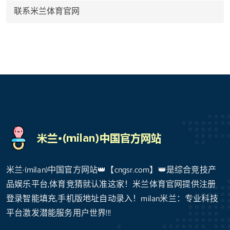
联系米兰体育官网
米兰·(milan)中国官方网站👑【cngsr.com】👑是综合竞技产
品娱乐平台,体育竞猜就认准这家！米兰体育官网提供注册
登录智能填充,手机版地址自动录入！milan米兰：专业科技
平台激发潜能服务用户世界!!!