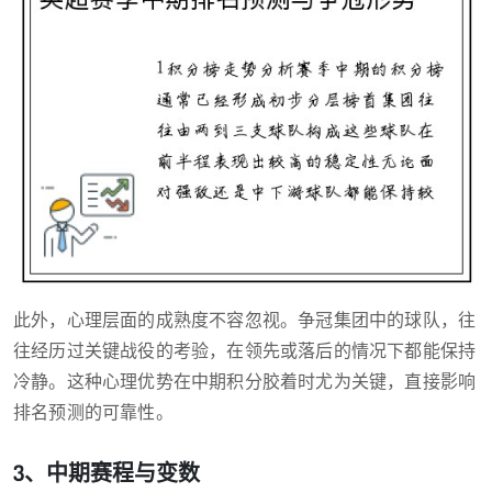
此外，心理层面的成熟度不容忽视。争冠集团中的球队，往
往经历过关键战役的考验，在领先或落后的情况下都能保持
冷静。这种心理优势在中期积分胶着时尤为关键，直接影响
排名预测的可靠性。
3、中期赛程与变数