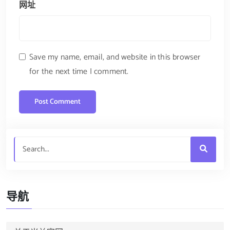
网址
Save my name, email, and website in this browser
for the next time I comment.
导航