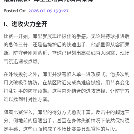
Posted On:
2026-02-09 15:31:27
1、进攻火力全开
比赛一开始，库里就展现出极佳的手感。无论是持球推进后
的急停三分，还是借掩护后的快速出手，他都显得从容而果
断。防守者刚刚贴近，篮球已经划出高弧线直入网窝，现场
气氛迅速被点燃。
在外线投射之外，库里并没有陷入单一进攻模式。他多次利
用突破吸引协防，在禁区附近完成高难度抛投，用节奏变化
打乱对手的防守预期。这种内外结合的进攻选择，让防守方
难以找到针对性方案。
随着比赛深入，库里的得分方式愈发丰富。反击中的超远三
分、倒地前的极限出手，甚至在身体失衡情况下依然保持稳
定手感，这些画面构成了本场比赛最具观赏性的片段。