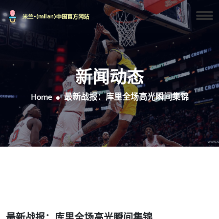
新闻动态
Home
最新战报：库里全场高光瞬间集锦
最新战报：库里全场高光瞬间集锦