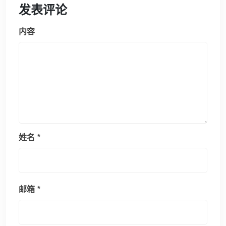
发表评论
内容
姓名
*
邮箱
*