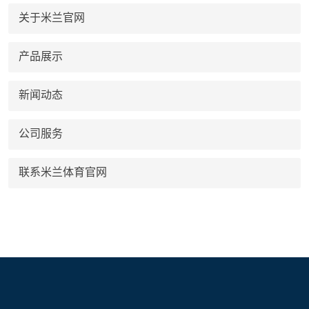
关于米兰官网
产品展示
新闻动态
公司服务
联系米兰体育官网