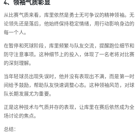
4、领袖气质彰显
从比赛气质来看，库里依然是勇士无可争议的精神领袖。无
论领先还是落后，他始终保持稳定情绪，用行动影响身边的
每一个人。
在暂停和死球阶段，库里频繁与队友交流，提醒跑位细节和
防守注意事项。这种细节上的投入，体现了一名老将对比赛
的深刻理解。
当年轻球员出现失误时，他并没有表现出不满，而是第一时
间给予鼓励，帮助队友快速调整心态。这种领袖风范，对球
队长期发展尤为重要。
正是这种技术与气质并存的表现，让库里在赛后依然成为全
场讨论的焦点。
总结：