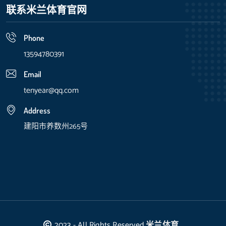
联系米兰体育官网
Phone
13594780391
Email
tenyear@qq.com
Address
建阳市养数州265号
2023 - All Rights Reserved
米兰体育
.