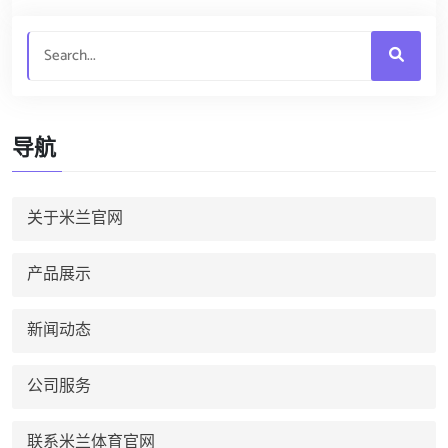
导航
关于米兰官网
产品展示
新闻动态
公司服务
联系米兰体育官网