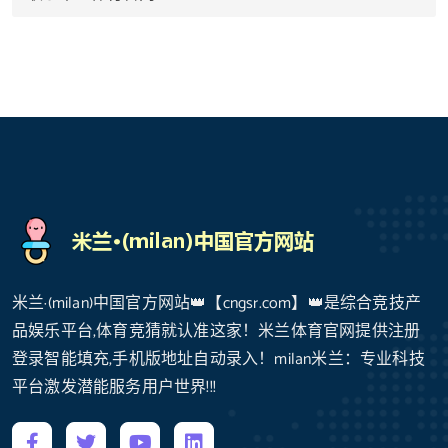
米兰·(milan)中国官方网站👑【cngsr.com】👑是综合竞技产
品娱乐平台,体育竞猜就认准这家！米兰体育官网提供注册
登录智能填充,手机版地址自动录入！milan米兰：专业科技
平台激发潜能服务用户世界!!!